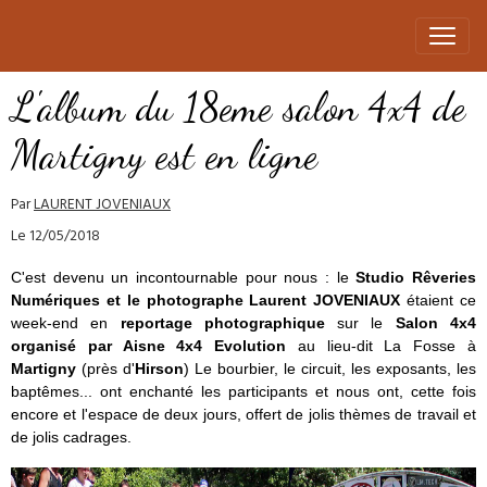
L'album du 18eme salon 4x4 de
Martigny est en ligne
Par
LAURENT JOVENIAUX
Le 12/05/2018
C'est devenu un incontournable pour nous : le
Studio Rêveries
Numériques et le photographe Laurent JOVENIAUX
étaient ce
week-end en
reportage photographique
sur le
Salon 4x4
organisé
par Aisne 4x4 Evolution
au lieu-dit La Fosse à
Martigny
(près d'
Hirson
) Le bourbier, le circuit, les exposants, les
baptêmes... ont enchanté les participants et nous ont, cette fois
encore et l'espace de deux jours, offert de jolis thèmes de travail et
de jolis cadrages.