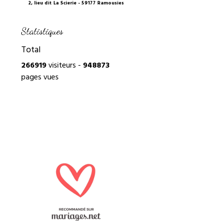
2, lieu dit La Scierie - 59177 Ramousies
Statistiques
Total
266919
visiteurs -
948873
pages vues