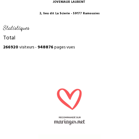
JOVENIAUX LAURENT
2, lieu dit La Scierie - 59177 Ramousies
Statistiques
Total
266920
visiteurs -
948876
pages vues