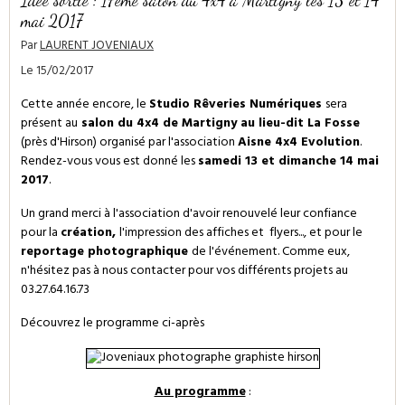
mai 2017
Par
LAURENT JOVENIAUX
Le 15/02/2017
Cette année encore, le
Studio Rêveries Numériques
sera
présent au
salon du 4x4 de Martigny au lieu-dit La Fosse
(près d'Hirson) organisé par l'association
Aisne 4x4 Evolution
.
Rendez-vous vous est donné les
samedi 13 et dimanche 14 mai
2017
.
Un grand merci à l'association d'avoir renouvelé leur confiance
pour la
création,
l'impression des affiches et flyers..., et pour le
reportage photographique
de l'événement. Comme eux,
n'hésitez pas à nous contacter pour vos différents projets au
03.27.64.16.73
Découvrez le programme ci-après
Au programme
: