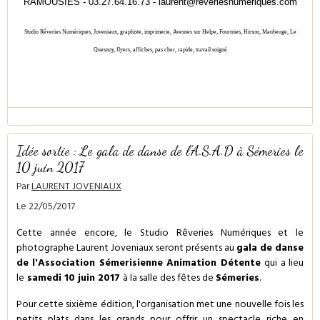
RAMOUSIES - 03.27.64.16.73 - laurent@reveriesnumeriques.com
Studio Rêveries Numériques, Joveniaux, graphiste, imprimerie, Avesnes sur Helpe, Fourmies, Hirson, Maubeuge, Le
Quesnoy, flyers, affiches, pas cher, rapide, travail soigné
Idée sortie : Le gala de danse de l'A.S.A.D à Sémeries le
10 juin 2017
Par
LAURENT JOVENIAUX
Le 22/05/2017
Cette année encore, le Studio Rêveries Numériques et le
photographe Laurent Joveniaux seront présents au
gala de danse
de l'Association Sémerisienne Animation Détente
qui a lieu
le
samedi 10 juin 2017
à la salle des fêtes de
Sémeries
.
Pour cette sixième édition, l'organisation met une nouvelle fois les