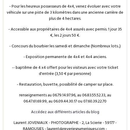
- Pour les heureux possesseurs de 4x4, venez évoluer avec votre
véhicule sur une piste de 3 kilomètres dans une ancienne carrière de
plus de 4 hectares.
- Accessible aux propriétaires de 4x4 assurés avec permis. 1 jour 35
€, les 2 jours 50 €.
- Concours du bourbier les samedi et dimanche (Nombreux lots...)
- Exposition permanente de 4x4 et 4x4 anciens.
-- baptême de 4 x4 offert pour les visiteurs avec votre ticket
d'entrée (3,50 € par personne)
- Restauration, buvette, possibilité de camper sur place.
renseignements au 06.79.14.97.96, au 06.83.55.52.33, au
06.47.61.69.99, au 06.09.44.30.17 ou 07.60.39.22.70
Accédez aux différents articles du blog
Laurent JOVENIAUX - PHOTOGRAPHE - 2, La Scierie - 59177 -
RAMOUSIES - laurent@reveriesnumeriques.com -