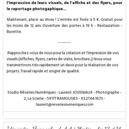
l'impression de leurs visuels, de l'affiche et des flyers, pour
le reportage photogaphique...
Maintenant, place au show ! L'entrée est fixée à 5 €. Gratuit pour
les moins de 12 ans. Ouverture des portes à 19 h - Restauration -
Buvette.
---------
Rapprochez-vous de nous pour la création et l'impression de vos
visuels (Affiches, flyers, cartes de visite, brochure...) Nous vous
transmettrons très rapidement un devis pour la réalisation de vos
projets. Travail rapide et soigné de qualité.
Studio Rêveries Numériques - Laurent JOVENIAUX - Photographe -
2, La Scierie - 59177 RAMOUSIES - 03.27.64.16.73 -
laurent@reveriesnumeriques.com
Idée sortie : 17eme salon du 4x4 à Martigny les 13 et 14