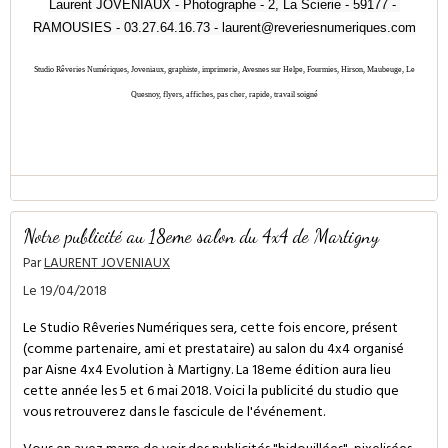
Laurent JOVENIAUX - Photographe - 2, La Scierie - 59177 - 
RAMOUSIES - 03.27.64.16.73 - laurent@reveriesnumeriques.com
Studio Rêveries Numériques, Joveniaux, graphiste, imprimerie, Avesnes sur Helpe, Fourmies, Hirson, Maubeuge, Le
Quesnoy, flyers, affiches, pas cher, rapide, travail soigné
Notre publicité au 18eme salon du 4x4 de Martigny
Par
LAURENT JOVENIAUX
Le 19/04/2018
Le Studio Rêveries Numériques sera, cette fois encore, présent
(comme partenaire, ami et prestataire) au salon du 4x4 organisé
par Aisne 4x4 Evolution à Martigny. La 18eme édition aura lieu
cette année les 5 et 6 mai 2018. Voici la publicité du studio que
vous retrouverez dans le fascicule de l'événement.