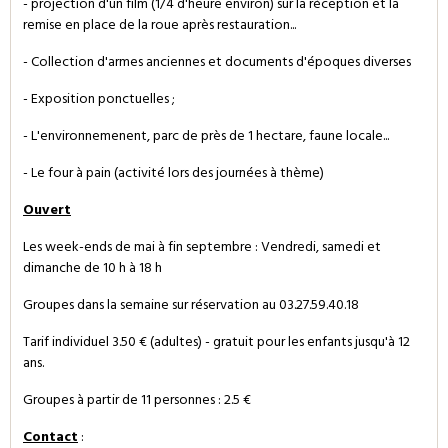
- projection d'un film (1/4 d'heure environ) sur la réception et la
remise en place de la roue après restauration...
- Collection d'armes anciennes et documents d'époques diverses
- Exposition ponctuelles ;
- L'environnemenent, parc de près de 1 hectare, faune locale...
- Le four à pain (activité lors des journées à thème)
Ouvert
Les week-ends de mai à fin septembre : Vendredi, samedi et
dimanche de 10 h à 18 h
Groupes dans la semaine sur réservation au 03.27.59.40.18
Tarif individuel 3.50 € (adultes) - gratuit pour les enfants jusqu'à 12
ans.
Groupes à partir de 11 personnes : 2.5 €
Contact
: