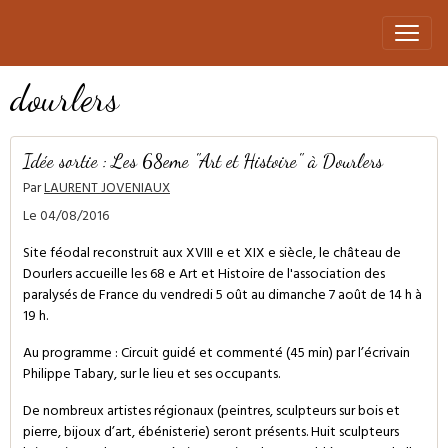
dourlers
Idée sortie : Les 68eme "Art et Histoire" à Dourlers
Par
LAURENT JOVENIAUX
Le 04/08/2016
Site féodal reconstruit aux XVIII e et XIX e siècle, le château de
Dourlers accueille les 68 e Art et Histoire de l'association des
paralysés de France du vendredi 5 oût au dimanche 7 août de 14 h à
19 h.
Au programme : Circuit guidé et commenté (45 min) par l’écrivain
Philippe Tabary, sur le lieu et ses occupants.
De nombreux artistes régionaux (peintres, sculpteurs sur bois et
pierre, bijoux d’art, ébénisterie) seront présents. Huit sculpteurs