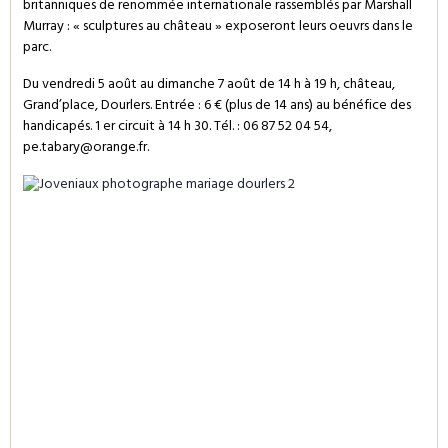
britanniques de renommée internationale rassemblés par Marshall
Murray : « sculptures au château » exposeront leurs oeuvrs dans le
parc.
Du vendredi 5 août au dimanche 7 août de 14 h à 19 h, château,
Grand’place,
Dourlers
. Entrée : 6 € (plus de 14 ans) au bénéfice des
handicapés. 1 er circuit à 14 h 30. Tél. : 06 87 52 04 54,
pe.tabary@orange.fr.