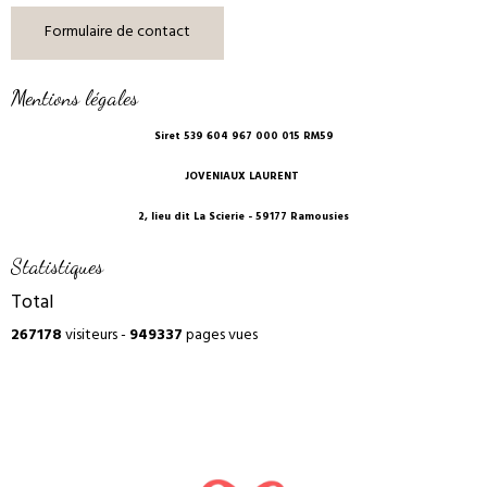
Formulaire de contact
Mentions légales
Siret 539 604 967 000 015 RM59
JOVENIAUX LAURENT
2, lieu dit La Scierie - 59177 Ramousies
Statistiques
Total
267178
visiteurs -
949337
pages vues