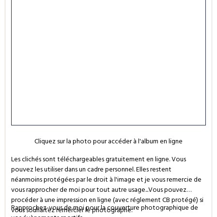
Cliquez sur la photo pour accéder à l'album en ligne
Les clichés sont téléchargeables gratuitement en ligne. Vous
pouvez les utiliser dans un cadre personnel. Elles restent
néanmoins protégées par le droit à l'image et je vous remercie de
vous rapprocher de moi pour tout autre usage...Vous pouvez
procéder à une impression en ligne (avec réglement CB protégé) si
Rapprochez-vous de moi pour la couverture photographique de
vous souhaitez remercier le photographe.