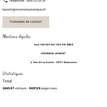
Téléphone : 06.47.07.05.14
laurent@reveriesnumeriques.fr
Formulaire de contact
Mentions légales
Siret 539 604 967 000 015 RM59
JOVENIAUX LAURENT
2, lieu dit La Scierie - 59177 Ramousies
Statistiques
Total
266547
visiteurs -
948129
pages vues