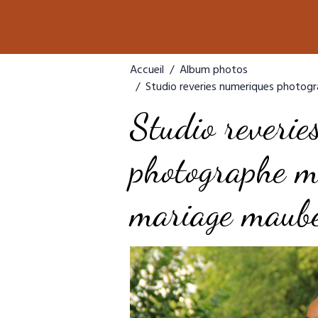
Accueil
Album photos
Studio reveries numeriques photo
Studio reverie
photographe m
mariage maub