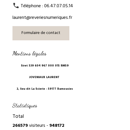
Téléphone : 06.47.07.05.14
laurent@reveriesnumeriques.fr
Formulaire de contact
Mentions légales
Siret 539 604 967 000 015 RM59
JOVENIAUX LAURENT
2, lieu dit La Scierie - 59177 Ramousies
Statistiques
Total
266579
visiteurs -
948172